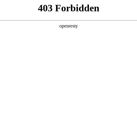
产品及服务
行业解决方案
合作伙伴
投资者关系
携手共建生态发展
术开发区国家信创园成功举办了“走进联盟”——信创主题参观交流会。联盟企
在信创领域的创新成果。这次活动旨在洞悉信创行业的发展趋势，并深化联盟伙