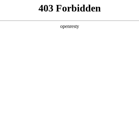
产品及服务
行业解决方案
合作伙伴
投资者关系
尊龙凯时数码的重要发展战略之一。尊龙凯时数码在遵从适用的国家和地区法
、可持续、可信赖的网络安全与隐私保护保障体系，并积极地与有关政府
重要性，致力于保护消费者、客户、供应商、合作伙伴、