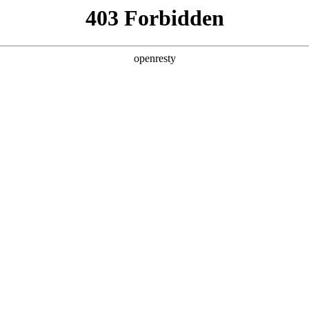
产品及服务
行业解决方案
合作伙伴
投资者关系
！尊龙凯时数码亮相思科2025生态创新峰会
峰会”在上海盛大举行。这场云集行业客户、技术专家与合作伙伴的科技盛会