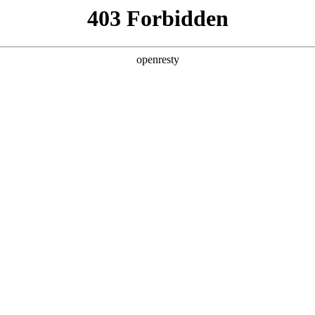
产品及服务
行业解决方案
合作伙伴
投资者关系
获“Global Summit 2025 Partner Con
里云新加坡10周年峰会上，尊龙凯时数码集团旗下Digital China Technolog
loud International）签署深化合作谅解备忘录（MOU），并正式获授阿里
得此重要认证的核心伙伴之一，标志着双方合作关系的全面升级。未来
案及服务。